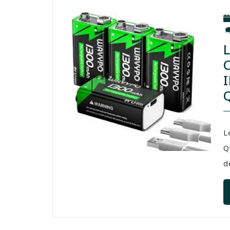
L
Q
d