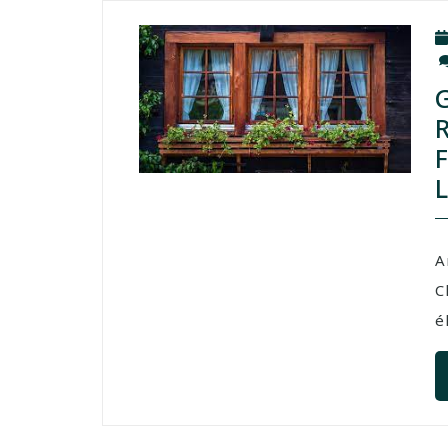
A
C
é