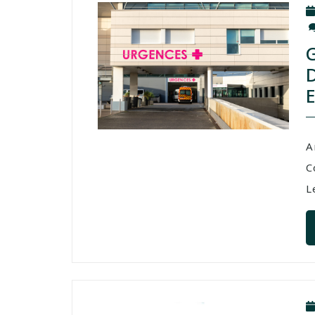
A
C
L