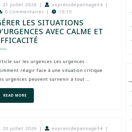
21 juillet 2026
|
expressdepannage34
|
0 Commentaires
|
15:15
GÉRER LES SITUATIONS
D’URGENCES AVEC CALME ET
EFFICACITÉ
rticle sur les urgences Les urgences :
omment réagir face à une situation critique
es urgences peuvent survenir à tout ...
READ MORE
20 juillet 2026
|
expressdepannage34
|