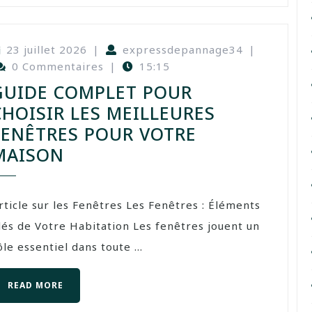
23 juillet 2026
|
expressdepannage34
|
0 Commentaires
|
15:15
GUIDE COMPLET POUR
CHOISIR LES MEILLEURES
FENÊTRES POUR VOTRE
MAISON
rticle sur les Fenêtres Les Fenêtres : Éléments
lés de Votre Habitation Les fenêtres jouent un
ôle essentiel dans toute ...
READ MORE