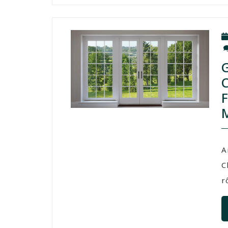
A
C
r