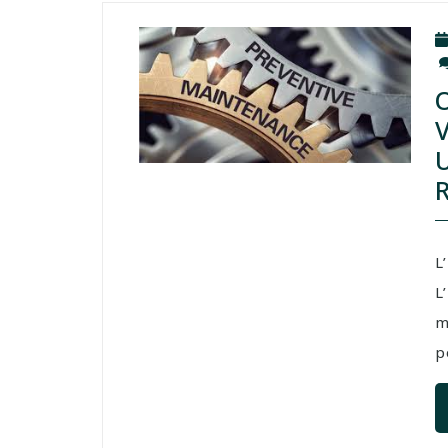
L
L
m
p