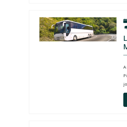
A
P
j