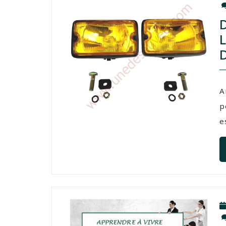
A
p
e