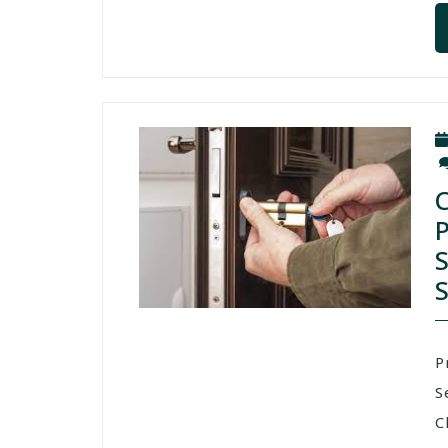
P
S
C