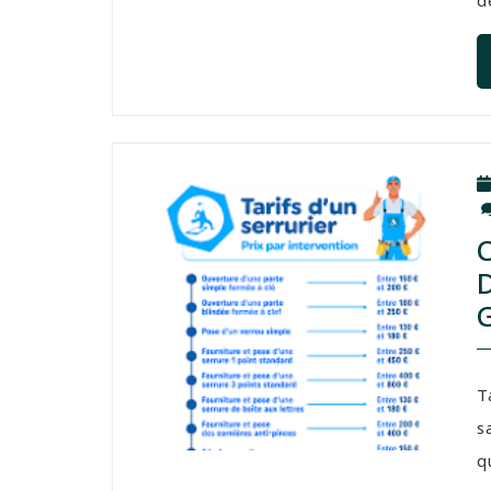
d
T
s
q