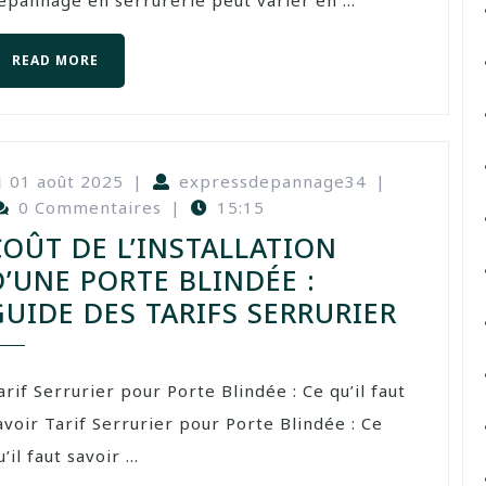
épannage en serrurerie peut varier en ...
READ MORE
01 août 2025
|
expressdepannage34
|
0 Commentaires
|
15:15
COÛT DE L’INSTALLATION
D’UNE PORTE BLINDÉE :
GUIDE DES TARIFS SERRURIER
arif Serrurier pour Porte Blindée : Ce qu’il faut
avoir Tarif Serrurier pour Porte Blindée : Ce
u’il faut savoir ...