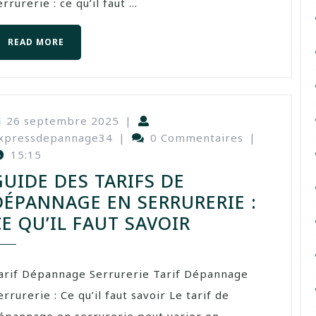
errurerie : ce qu’il faut ...
READ MORE
26 septembre 2025
|
xpressdepannage34
|
0 Commentaires
|
15:15
GUIDE DES TARIFS DE
DÉPANNAGE EN SERRURERIE :
CE QU’IL FAUT SAVOIR
arif Dépannage Serrurerie Tarif Dépannage
errurerie : Ce qu’il faut savoir Le tarif de