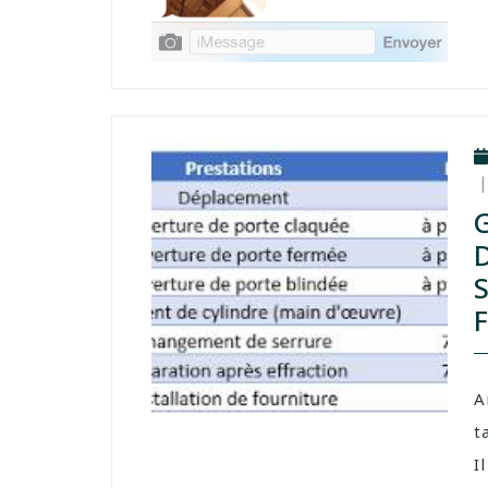
A
t
Il