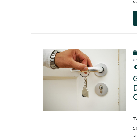
s
e
T
S