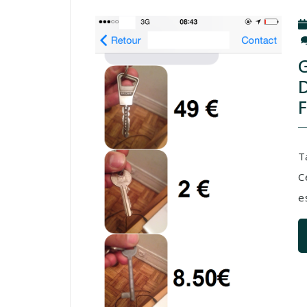
T
C
e