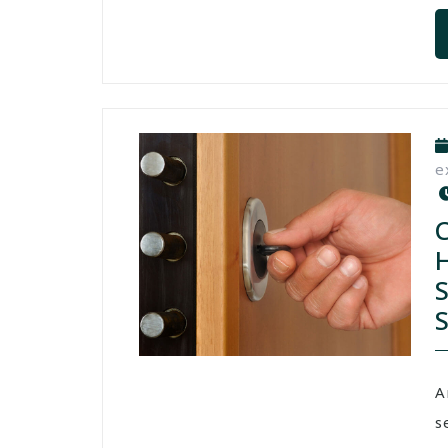
e
A
s