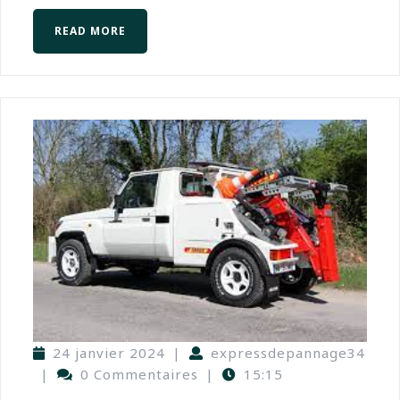
READ MORE
24 janvier 2024
|
expressdepannage34
|
0 Commentaires
|
15:15