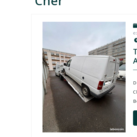
Cher
e
D
C
B