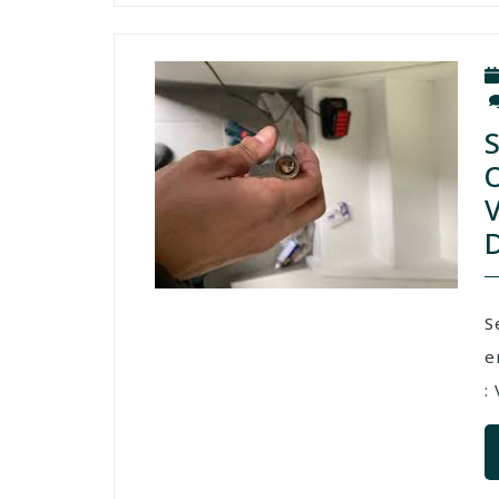
S
e
: