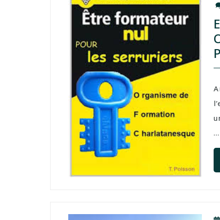
A
l
u
...