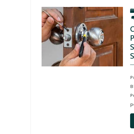
P
B
P
p