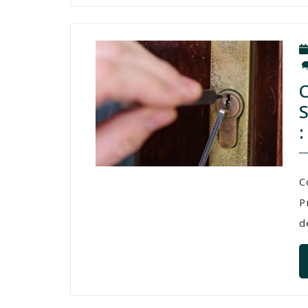
C
P
d