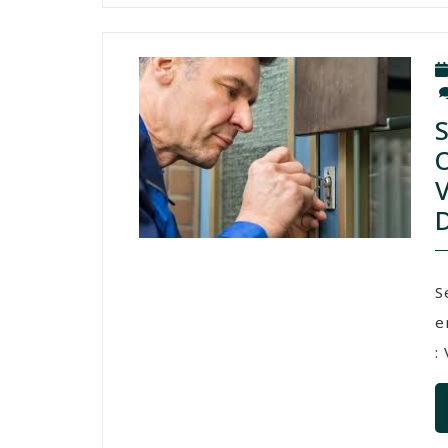
S
e
: