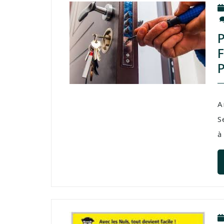
A
S
à