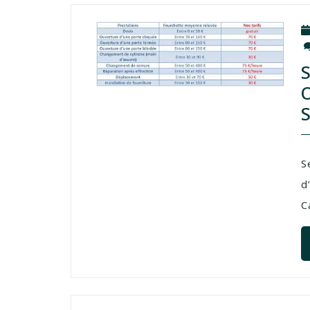
S
d
C