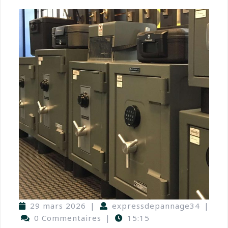
29 mars 2026
|
expressdepannage34
|
0 Commentaires
|
15:15