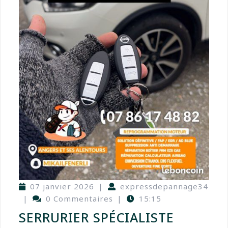
07 janvier 2026
|
expressdepannage34
|
0 Commentaires
|
15:15
SERRURIER SPÉCIALISTE