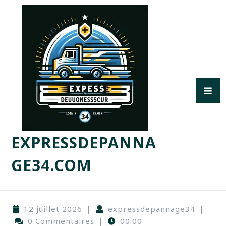
EXPRESSDEPANNA
GE34.COM
12 juillet 2026
|
expressdepannage34
|
0 Commentaires
|
00:00