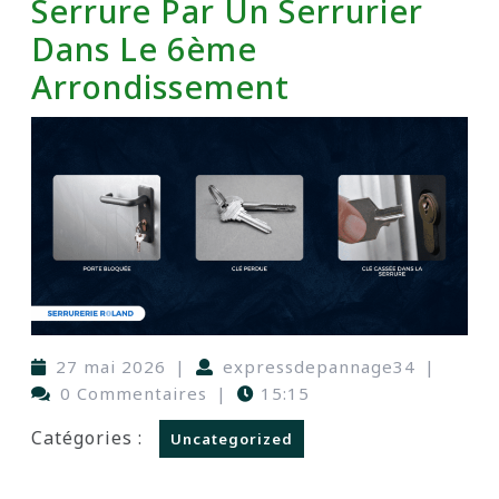
Serrure Par Un Serrurier
Dans Le 6ème
Arrondissement
27 mai 2026
|
expressdepannage34
|
0 Commentaires
|
15:15
Catégories :
Uncategorized