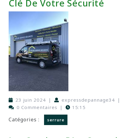
Clé De Votre Sécurité
23 juin 2024
|
expressdepannage34
|
0 Commentaires
|
15:15
Catégories :
serrure