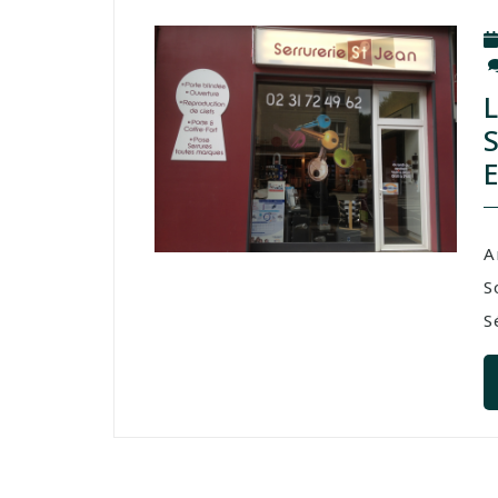
A
S
S