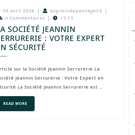
09 avril 2026
|
expressdepannage34
|
0 Commentaires
|
15:15
LA SOCIÉTÉ JEANNIN
SERRURERIE : VOTRE EXPERT
EN SÉCURITÉ
rticle sur la Société Jeannin Serrurerie La
ociété Jeannin Serrurerie : Votre Expert en
écurité La Société Jeannin Serrurerie est ...
READ MORE