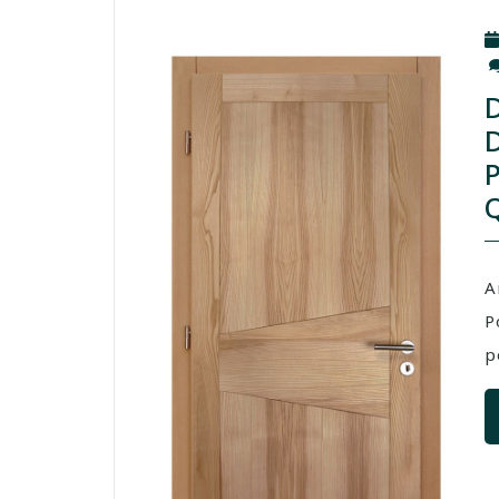
A
P
p