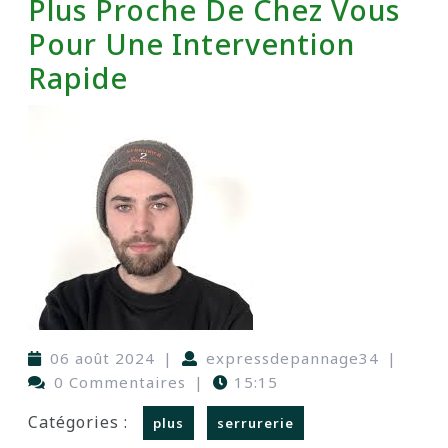
Plus Proche De Chez Vous
Pour Une Intervention
Rapide
06 août 2024
|
expressdepannage34
|
0 Commentaires
|
15:15
Catégories :
plus
serrurerie