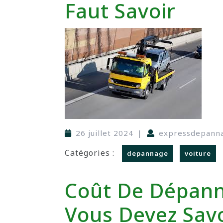
Faut Savoir
26 juillet 2024
|
expressdepann
Catégories :
depannage
voiture
Coût De Dépann
Vous Devez Savo