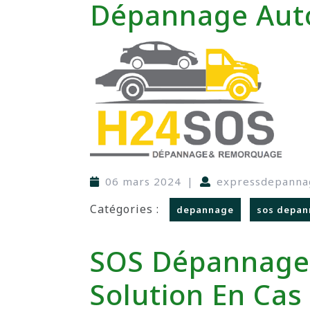
Dépannage Auto
06 mars 2024
|
expressdepanna
Catégories :
depannage
sos depan
SOS Dépannage 
Solution En Cas