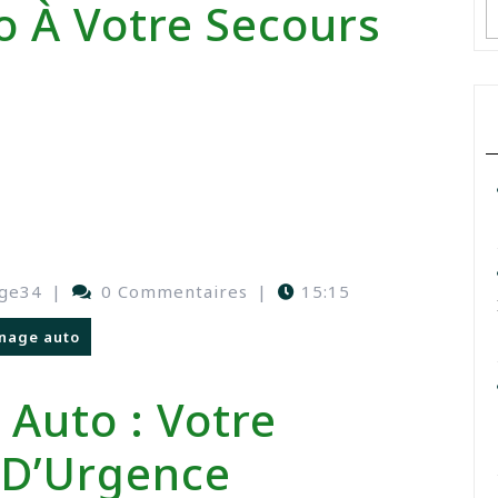
 À Votre Secours
ge34
|
0 Commentaires
|
15:15
nage auto
Auto : Votre
 D’Urgence