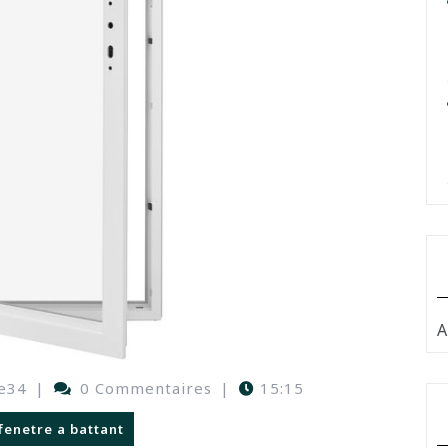
A
e34
|
0 Commentaires
|
15:15
fenetre a battant