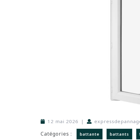
12 mai 2026
|
expressdepannag
Catégories :
battante
battants