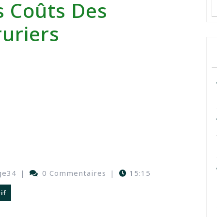
 Coûts Des
ruriers
ge34
|
0 Commentaires
|
15:15
if