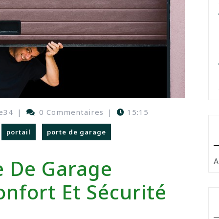
e34
|
0 Commentaires
|
15:15
portail
porte de garage
e De Garage
A
onfort Et Sécurité