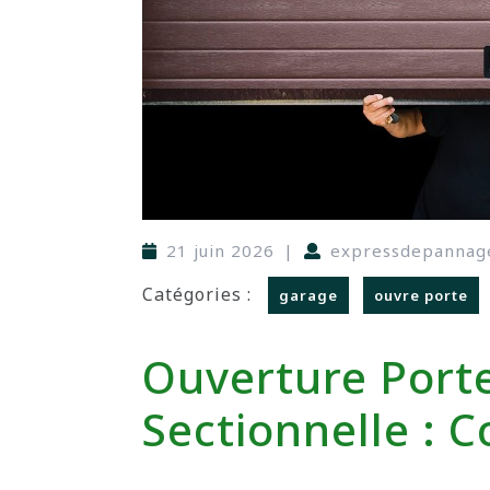
21 juin 2026
|
expressdepannag
Catégories :
garage
ouvre porte
Ouverture Port
Sectionnelle : C