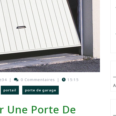
e34
|
0 Commentaires
|
15:15
A
portail
porte de garage
 Une Porte De