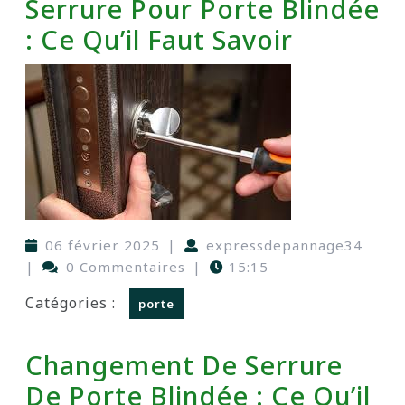
Serrure Pour Porte Blindée
: Ce Qu’il Faut Savoir
06 février 2025
|
expressdepannage34
|
0 Commentaires
|
15:15
Catégories :
porte
Changement De Serrure
De Porte Blindée : Ce Qu’il