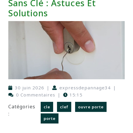
Sans Clé : Astuces Et
Solutions
30 juin 2026
|
expressdepannage34
|
0 Commentaires
|
15:15
Catégories
cle
clef
ouvre porte
:
porte