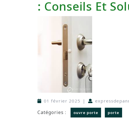
: Conseils Et So
01 février 2025
|
expressdepan
Catégories :
ouvre porte
porte