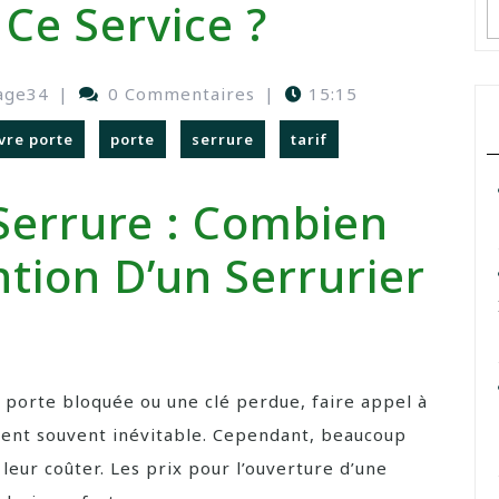
 Ce Service ?
age34
|
0 Commentaires
|
15:15
vre porte
porte
serrure
tarif
Serrure : Combien
ntion D’un Serrurier
 porte bloquée ou une clé perdue, faire appel à
vient souvent inévitable. Cependant, beaucoup
eur coûter. Les prix pour l’ouverture d’une