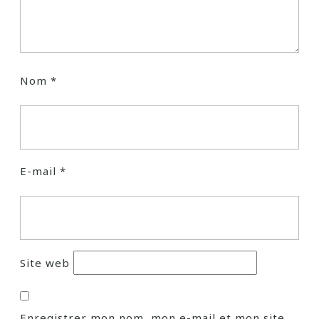
Nom
*
E-mail
*
Site web
Enregistrer mon nom, mon e-mail et mon site