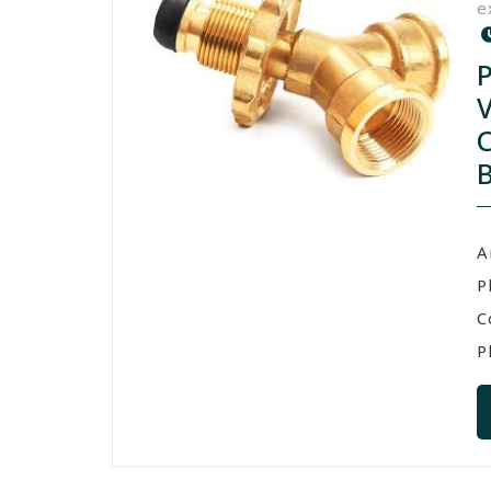
e
A
P
C
P