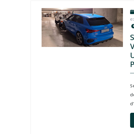
e
S
d
d