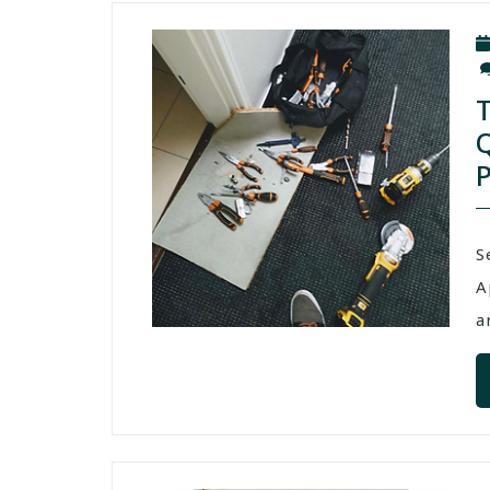
S
A
a