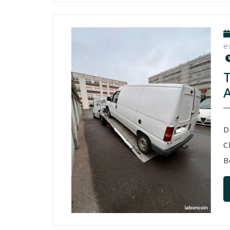
e
D
C
B