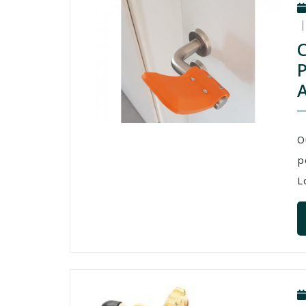
O
p
L