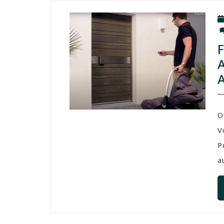
O
V
P
a