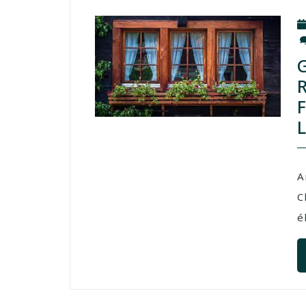
A
C
é