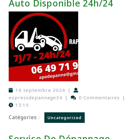
Auto Disponible 24h/24
16 septembre 2024
|
expressdepannage34
|
0 Commentaires
|
15:15
Catégories :
Uncategorized
Service De Dépannage