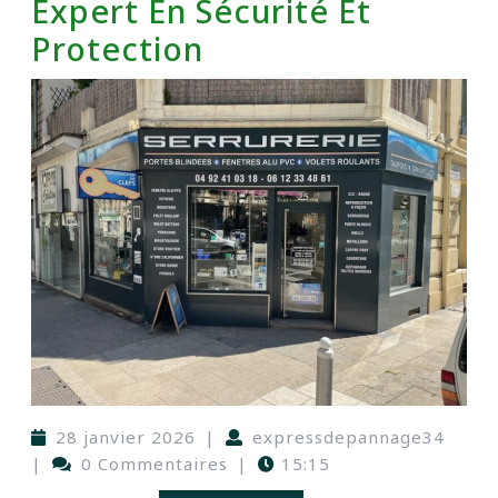
Expert En Sécurité Et
Protection
28 janvier 2026
|
expressdepannage34
|
0 Commentaires
|
15:15