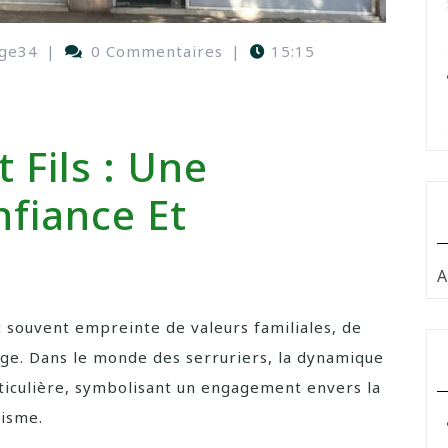
ge34
|
0 Commentaires
|
15:15
t Fils : Une
nfiance Et
A
st souvent empreinte de valeurs familiales, de
tage. Dans le monde des serruriers, la dynamique
rticulière, symbolisant un engagement envers la
lisme.