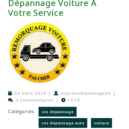
Dépannage Voiture À
Votre Service
04 mars 2024
|
expressdepannage34
|
0 Commentaires
|
15:15
Catégories
sos depannage
:
sos depannage auto
voiture