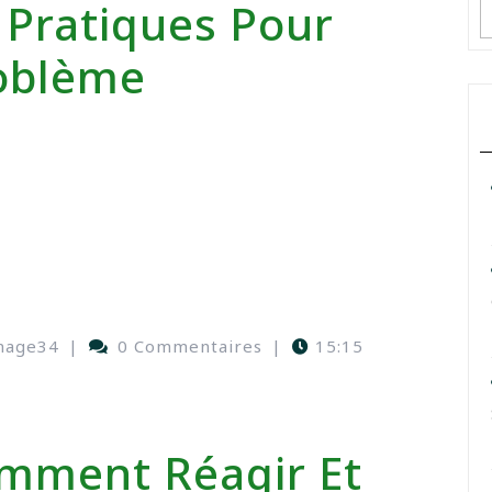
s Pratiques Pour
oblème
nage34
|
0 Commentaires
|
15:15
omment Réagir Et