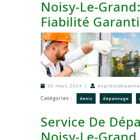
Noisy-Le-Grand:
Fiabilité Garant
30 mars 2024
|
expressdepanna
Catégories :
denis
depannage
Service De Dép
Noisy-Le-Grand