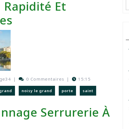
 Rapidité Et
ies
ge34
|
0 Commentaires
|
15:15
grand
noisy le grand
porte
saint
annage Serrurerie À