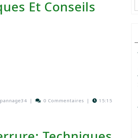
ques Et Conseils
epannage34
|
0 Commentaires
|
15:15
errure: Techniques