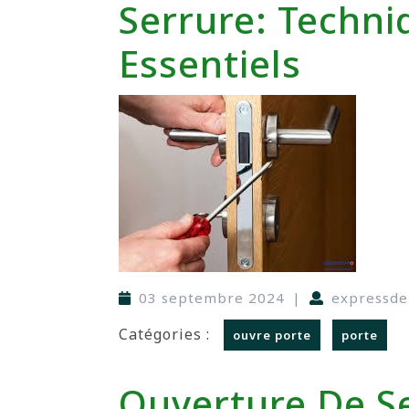
Serrure: Techni
Essentiels
03 septembre 2024
|
expressd
Catégories :
ouvre porte
porte
Ouverture De S