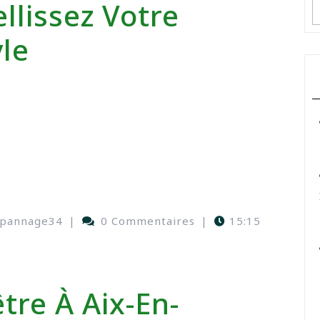
llissez Votre
le
epannage34
|
0 Commentaires
|
15:15
tre À Aix-En-