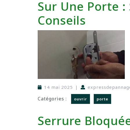
Sur Une Porte : 
Conseils
14 mai 2025
|
expressdepannag
Catégories :
ouvrir
porte
Serrure Bloquée