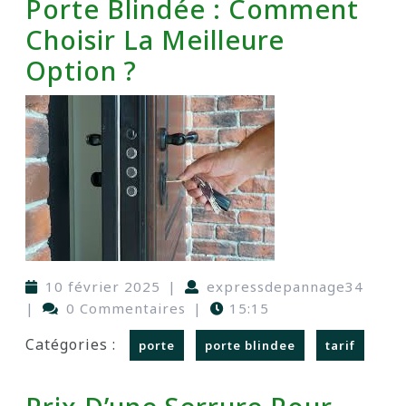
Porte Blindée : Comment
Choisir La Meilleure
Option ?
10 février 2025
|
expressdepannage34
|
0 Commentaires
|
15:15
Catégories :
porte
porte blindee
tarif