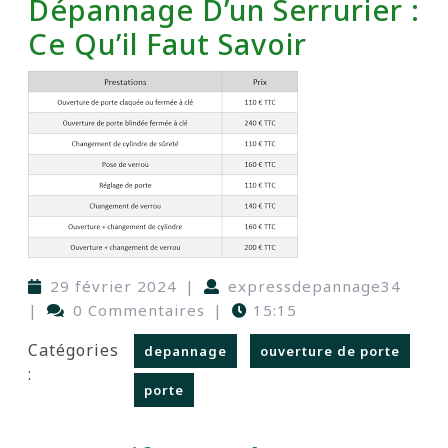
Dépannage D’un Serrurier :
Ce Qu’il Faut Savoir
29 février 2024
|
expressdepannage34
|
0 Commentaires
|
15:15
Catégories
depannage
ouverture de porte
:
porte