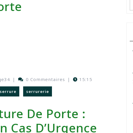
orte
ge34
|
0 Commentaires
|
15:15
serrure
serrurerie
ture De Porte :
En Cas D’Urgence