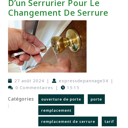
D’un Serrurier Pour Le
Changement De Serrure
27 août 2024
|
expressdepannage34
|
0 Commentaires
|
15:15
Catégories
ouverture de porte
porte
:
remplacement
remplacement de serrure
tarif