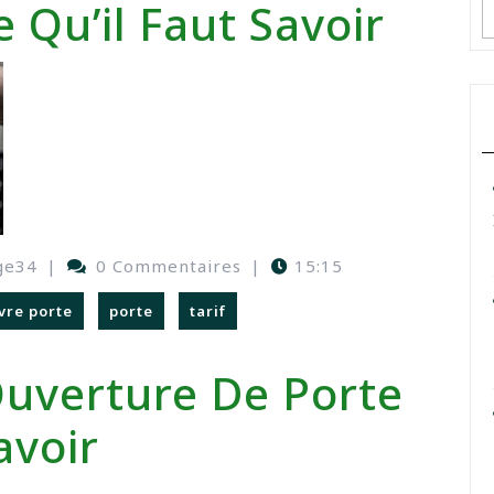
e Qu’il Faut Savoir
ge34
|
0 Commentaires
|
15:15
vre porte
porte
tarif
 Ouverture De Porte
avoir