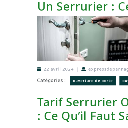
Un Serrurier : C
22 avril 2024
|
expressdepanna
Catégories :
ouverture de porte
ou
Tarif Serrurier
: Ce Qu’il Faut S