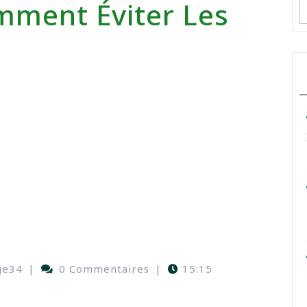
mment Éviter Les
ge34
|
0 Commentaires
|
15:15