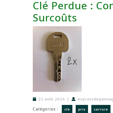
Clé Perdue : Co
Surcoûts
22 août 2024
|
expressdepanna
Catégories :
cle
prix
serrure