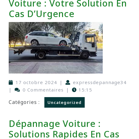
Voiture : Votre Solution En
Cas D’Urgence
17 octobre 2024
|
expressdepannage34
|
0 Commentaires
|
15:15
Catégories :
Uncategorized
Dépannage Voiture :
Solutions Rapides En Cas