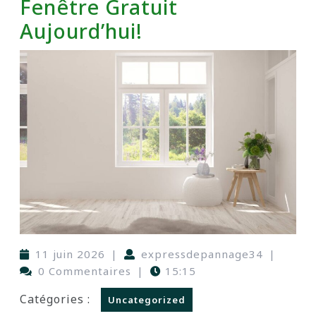
Fenêtre Gratuit
Aujourd’hui!
11 juin 2026
|
expressdepannage34
|
0 Commentaires
|
15:15
Catégories :
Uncategorized