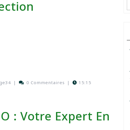
ection
ge34
|
0 Commentaires
|
15:15
SO : Votre Expert En