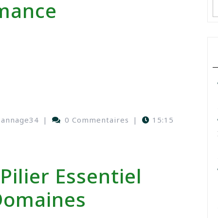
rmance
pannage34
|
0 Commentaires
|
15:15
 Pilier Essentiel
Domaines