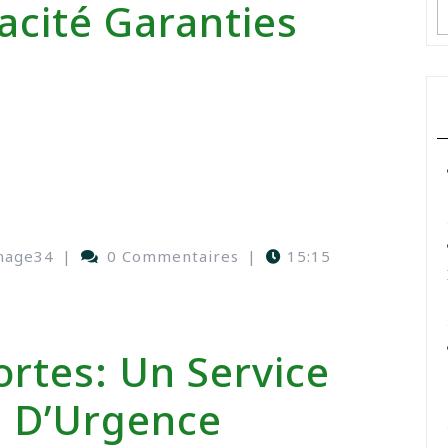
cacité Garanties
nage34
|
0 Commentaires
|
15:15
rtes: Un Service
s D’Urgence