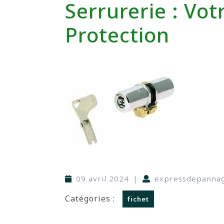
Serrurerie : Vot
Protection
09 avril 2024
|
expressdepanna
Catégories :
fichet