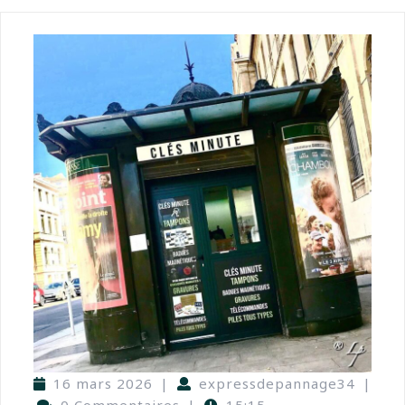
16 mars 2026
|
expressdepannage34
|
0 Commentaires
|
15:15