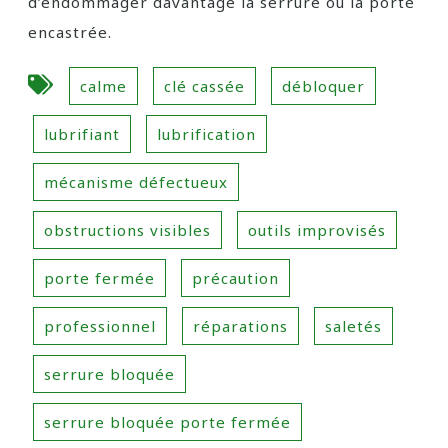
d’endommager davantage la serrure ou la porte
encastrée.
calme
clé cassée
débloquer
lubrifiant
lubrification
mécanisme défectueux
obstructions visibles
outils improvisés
porte fermée
précaution
professionnel
réparations
saletés
serrure bloquée
serrure bloquée porte fermée