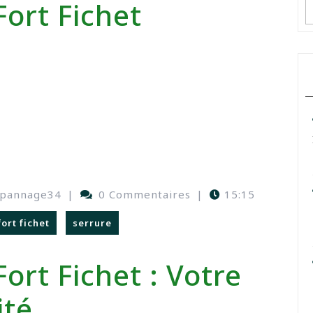
Fort Fichet
epannage34
|
0 Commentaires
|
15:15
fort fichet
serrure
Fort Fichet : Votre
ité