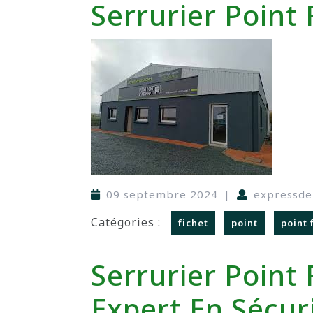
Serrurier Point 
09 septembre 2024
|
expressd
Catégories :
fichet
point
point 
Serrurier Point 
Expert En Sécur