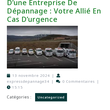
D’une Entreprise De
Dépannage : Votre Allié En
Cas D’urgence
13 novembre 2024
|
expressdepannage34
|
0 Commentaires
|
15:15
Catégories :
Uncategorized